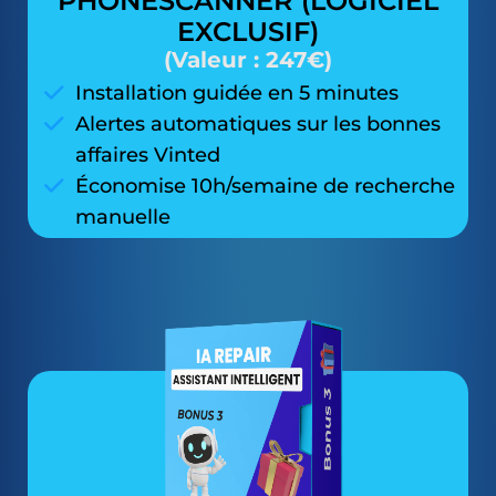
PHONESCANNER (LOGICIEL
EXCLUSIF)
(Valeur : 247€)
Installation guidée en 5 minutes
Alertes automatiques sur les bonnes
affaires Vinted
Économise 10h/semaine de recherche
manuelle