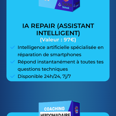
IA REPAIR (ASSISTANT
INTELLIGENT)
(Valeur : 97€)
Intelligence artificielle spécialisée en
réparation de smartphones
Répond instantanément à toutes tes
questions techniques
Disponible 24h/24, 7j/7